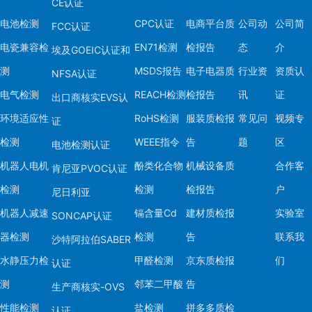
CE认证
电池检测
CPC认证
电商平台质
公司动
公司简
FCC认证
电瓷兼容检
EN71检测
检报告
态
介
埃及GOEIC认证和
测
MSDS报告
电子电器质
行业资
资质认
NFSA认证
电气检测
REACH检测
检报告
讯
证
出口商核实EVS认
环境适应性
RoHS检测
服装质检报
常见问
视频专
证
检测
WEEE指令
告
题
区
电池检测认证
机器人电机
酚类化合物
机械设备质
合作客
肯尼亚PVOC认证
检测
检测
检报告
户
尼日利亚
机器人减速
镉含量Cd
建材质检报
实验室
SONCAP认证
器检测
检测
告
联系我
沙特阿拉伯SABER
水静压力检
甲醛检测
京东质检报
们
认证
测
邻苯二甲酸
告
生产商核实-OVS
性能检测
盐检测
拼多多质检
认证