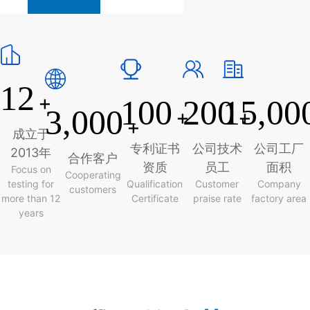
12
+
100
200
15,00
3,000
+
+
+
成立于
专利证书
公司技术
公司工厂
2013年
合作客户
资质
员工
面积
Focus on
Cooperating
testing for
Qualification
Customer
Company
customers
more than 12
Certificate
praise rate
factory area
years