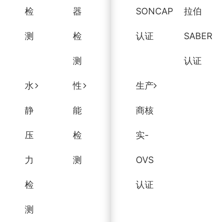
检
器
SONCAP
拉伯
测
检
认证
SABER
测
认证
水
性
生产
静
能
商核
压
检
实-
力
测
OVS
检
认证
测