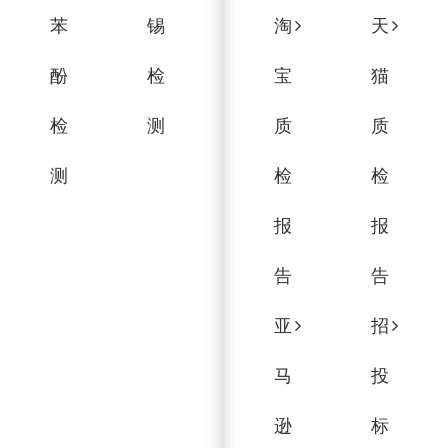
苯
锡
淘
天
酚
检
宝
猫
检
测
质
质
测
检
检
报
报
告
告
亚
招
马
投
逊
标