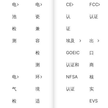
电
电
CE
FCC
池
瓷
认
认证
检
兼
证
测
容
埃及
出
检
GOEIC
口
测
认证和
商
电
环
NFSA
核
气
境
认证
实
检
适
EVS