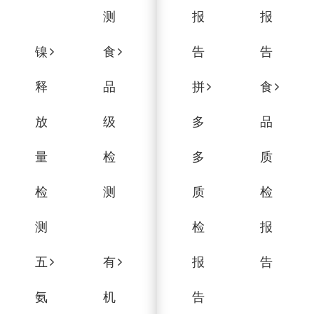
测
报
报
镍
食
告
告
释
品
拼
食
放
级
多
品
量
检
多
质
检
测
质
检
测
检
报
五
有
报
告
氨
机
告