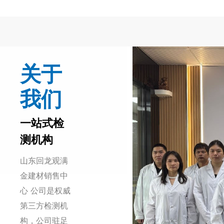
关于
我们
一站式检
测机构
山东回龙观满
金建材销售中
心 公司是权威
第三方检测机
构，公司驻足