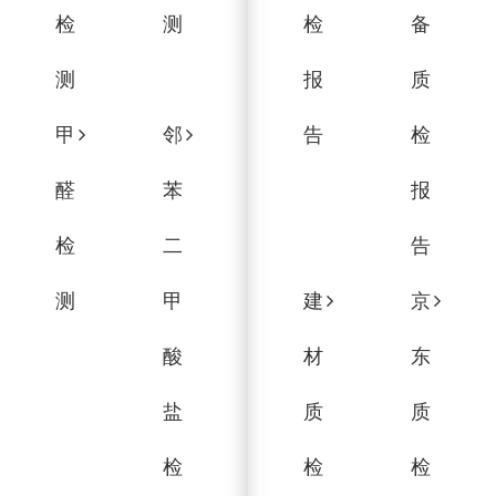
检
测
检
备
测
报
质
甲
邻
告
检
醛
苯
报
检
二
告
测
甲
建
京
酸
材
东
盐
质
质
检
检
检