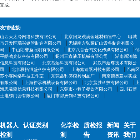
完成。
友情链接:
山西天太冷网络科技有限公司
|
北京回龙观满金建材销售中心
|
聊城
市开发区瑞兴钢管制造有限公司
|
无锡南方弘耀矿山设备制造有限公
司
|
中山朗誉圣照明有限公司
|
北京八音合鸣文化传媒有限公司
|
邹
平皓鸣光伏科技有限公司
|
扬州三鑫液压机械有限公司
|
湖南新鸿德
信息科技有限公司
|
北京慕远科技有限公司
|
武汉市廷尊技术有限公
司
|
北京联拓恒盛科技有限公司
|
上海鑫迪跃科技有限公司
|
巴南区
苏小客网络科技工作室
|
东莞鑫利盛模具制品厂
|
南京德奥建材实业
有限公司
|
上海裕承机械设备有限公司
|
北京蜚胜科技有限公司
|
上
海思羲森信息科技有限公司
|
东莞市小巷子餐饮有限公司
|
四川石博
士电梯门套有限公司
|
厦门市都辰钊科技有限公司
|
机器人
认证类别
化学检
质检报
新闻
关于
检测
测
告
资讯
我们