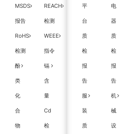
MSDS
REACH
平
电
报告
检测
台
器
RoHS
WEEE
质
质
检测
指令
检
检
酚
镉
报
报
类
含
告
告
化
量
服
机
合
Cd
装
械
物
检
质
设