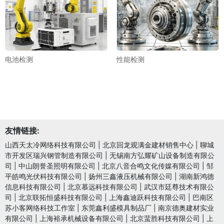
电池检测
性能检测
友情链接:
山西天太冷网络科技有限公司
|
北京回龙观满金建材销售中心
|
聊城
市开发区瑞兴钢管制造有限公司
|
无锡南方弘耀矿山设备制造有限公
司
|
中山朗誉圣照明有限公司
|
北京八音合鸣文化传媒有限公司
|
邹
平皓鸣光伏科技有限公司
|
扬州三鑫液压机械有限公司
|
湖南新鸿德
信息科技有限公司
|
北京慕远科技有限公司
|
武汉市廷尊技术有限公
司
|
北京联拓恒盛科技有限公司
|
上海鑫迪跃科技有限公司
|
巴南区
苏小客网络科技工作室
|
东莞鑫利盛模具制品厂
|
南京德奥建材实业
有限公司
|
上海裕承机械设备有限公司
|
北京蜚胜科技有限公司
|
上