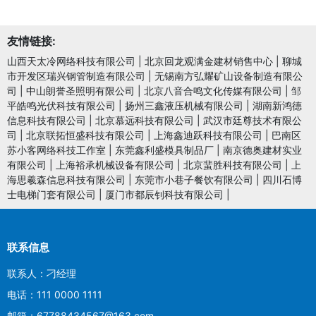
友情链接:
山西天太冷网络科技有限公司
|
北京回龙观满金建材销售中心
|
聊城
市开发区瑞兴钢管制造有限公司
|
无锡南方弘耀矿山设备制造有限公
司
|
中山朗誉圣照明有限公司
|
北京八音合鸣文化传媒有限公司
|
邹
平皓鸣光伏科技有限公司
|
扬州三鑫液压机械有限公司
|
湖南新鸿德
信息科技有限公司
|
北京慕远科技有限公司
|
武汉市廷尊技术有限公
司
|
北京联拓恒盛科技有限公司
|
上海鑫迪跃科技有限公司
|
巴南区
苏小客网络科技工作室
|
东莞鑫利盛模具制品厂
|
南京德奥建材实业
有限公司
|
上海裕承机械设备有限公司
|
北京蜚胜科技有限公司
|
上
海思羲森信息科技有限公司
|
东莞市小巷子餐饮有限公司
|
四川石博
士电梯门套有限公司
|
厦门市都辰钊科技有限公司
|
联系信息
联系人：刁经理
电话：111 0000 1111
邮箱：67788434567@163.com