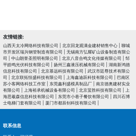
友情链接:
山西天太冷网络科技有限公司
|
北京回龙观满金建材销售中心
|
聊城
市开发区瑞兴钢管制造有限公司
|
无锡南方弘耀矿山设备制造有限公
司
|
中山朗誉圣照明有限公司
|
北京八音合鸣文化传媒有限公司
|
邹
平皓鸣光伏科技有限公司
|
扬州三鑫液压机械有限公司
|
湖南新鸿德
信息科技有限公司
|
北京慕远科技有限公司
|
武汉市廷尊技术有限公
司
|
北京联拓恒盛科技有限公司
|
上海鑫迪跃科技有限公司
|
巴南区
苏小客网络科技工作室
|
东莞鑫利盛模具制品厂
|
南京德奥建材实业
有限公司
|
上海裕承机械设备有限公司
|
北京蜚胜科技有限公司
|
上
海思羲森信息科技有限公司
|
东莞市小巷子餐饮有限公司
|
四川石博
士电梯门套有限公司
|
厦门市都辰钊科技有限公司
|
联系信息