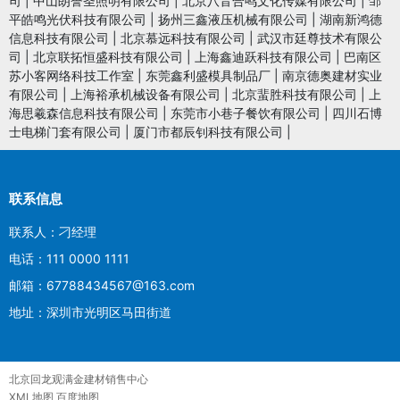
司
|
中山朗誉圣照明有限公司
|
北京八音合鸣文化传媒有限公司
|
邹
平皓鸣光伏科技有限公司
|
扬州三鑫液压机械有限公司
|
湖南新鸿德
信息科技有限公司
|
北京慕远科技有限公司
|
武汉市廷尊技术有限公
司
|
北京联拓恒盛科技有限公司
|
上海鑫迪跃科技有限公司
|
巴南区
苏小客网络科技工作室
|
东莞鑫利盛模具制品厂
|
南京德奥建材实业
有限公司
|
上海裕承机械设备有限公司
|
北京蜚胜科技有限公司
|
上
海思羲森信息科技有限公司
|
东莞市小巷子餐饮有限公司
|
四川石博
士电梯门套有限公司
|
厦门市都辰钊科技有限公司
|
联系信息
联系人：刁经理
电话：111 0000 1111
邮箱：67788434567@163.com
地址：深圳市光明区马田街道
北京回龙观满金建材销售中心
XML地图
百度地图