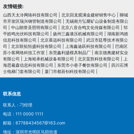
友情链接:
山西天太冷网络科技有限公司
|
北京回龙观满金建材销售中心
|
聊城
市开发区瑞兴钢管制造有限公司
|
无锡南方弘耀矿山设备制造有限公
司
|
中山朗誉圣照明有限公司
|
北京八音合鸣文化传媒有限公司
|
邹
平皓鸣光伏科技有限公司
|
扬州三鑫液压机械有限公司
|
湖南新鸿德
信息科技有限公司
|
北京慕远科技有限公司
|
武汉市廷尊技术有限公
司
|
北京联拓恒盛科技有限公司
|
上海鑫迪跃科技有限公司
|
巴南区
苏小客网络科技工作室
|
东莞鑫利盛模具制品厂
|
南京德奥建材实业
有限公司
|
上海裕承机械设备有限公司
|
北京蜚胜科技有限公司
|
上
海思羲森信息科技有限公司
|
东莞市小巷子餐饮有限公司
|
四川石博
士电梯门套有限公司
|
厦门市都辰钊科技有限公司
|
联系信息
联系人：刁经理
电话：111 0000 1111
邮箱：67788434567@163.com
地址：深圳市光明区马田街道