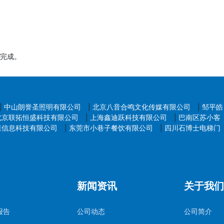
完成。
|
中山朗誉圣照明有限公司
|
北京八音合鸣文化传媒有限公司
|
邹平皓
北京联拓恒盛科技有限公司
|
上海鑫迪跃科技有限公司
|
巴南区苏小客
森信息科技有限公司
|
东莞市小巷子餐饮有限公司
|
四川石博士电梯门
新闻资讯
关于我们
报告
公司动态
公司简介