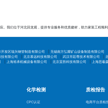
应。我们位于河北回龙观，提供专业服务和优质建材，助力家装工程顺利
市开发区瑞兴钢管制造有限公司
|
无锡南方弘耀矿山设备制造有限公司
科技有限公司
|
北京慕远科技有限公司
|
武汉市廷尊技术有限公司
|
司
|
上海裕承机械设备有限公司
|
北京蜚胜科技有限公司
|
上海思羲
化学检测
质检报告
CPC认证
电商平台质检