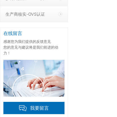
生产商核实-OVS认证
在线留言
感谢您为我们提供的反馈意见
您的意见与建议将是我们前进的动
力！
我要留言