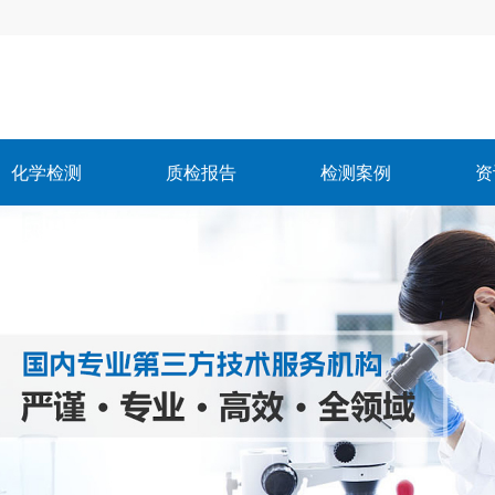
化学检测
质检报告
检测案例
资