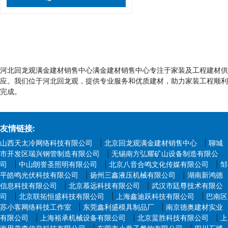
河北回龙观满金建材销售中心满金建材销售中心专注于家装及工程建材供
应。我们位于河北回龙观，提供专业服务和优质建材，助力家装工程顺利
完成。
友情链接:
山西天太冷网络科技有限公司
|
北京回龙观满金建材销售中心
|
聊城
市开发区瑞兴钢管制造有限公司
|
无锡南方弘耀矿山设备制造有限公
司
|
中山朗誉圣照明有限公司
|
北京八音合鸣文化传媒有限公司
|
邹
平皓鸣光伏科技有限公司
|
扬州三鑫液压机械有限公司
|
湖南新鸿德
信息科技有限公司
|
北京慕远科技有限公司
|
武汉市廷尊技术有限公
司
|
北京联拓恒盛科技有限公司
|
上海鑫迪跃科技有限公司
|
巴南区
苏小客网络科技工作室
|
东莞鑫利盛模具制品厂
|
南京德奥建材实业
有限公司
|
上海裕承机械设备有限公司
|
北京蜚胜科技有限公司
|
上