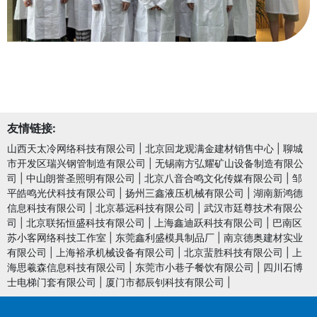
友情链接:
山西天太冷网络科技有限公司
|
北京回龙观满金建材销售中心
|
聊城
市开发区瑞兴钢管制造有限公司
|
无锡南方弘耀矿山设备制造有限公
司
|
中山朗誉圣照明有限公司
|
北京八音合鸣文化传媒有限公司
|
邹
平皓鸣光伏科技有限公司
|
扬州三鑫液压机械有限公司
|
湖南新鸿德
信息科技有限公司
|
北京慕远科技有限公司
|
武汉市廷尊技术有限公
司
|
北京联拓恒盛科技有限公司
|
上海鑫迪跃科技有限公司
|
巴南区
苏小客网络科技工作室
|
东莞鑫利盛模具制品厂
|
南京德奥建材实业
有限公司
|
上海裕承机械设备有限公司
|
北京蜚胜科技有限公司
|
上
海思羲森信息科技有限公司
|
东莞市小巷子餐饮有限公司
|
四川石博
士电梯门套有限公司
|
厦门市都辰钊科技有限公司
|