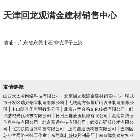
天津回龙观满金建材销售中心
地址：广东省东莞市石排镇潭子三路
友情链接:
山西天太冷网络科技有限公司
|
北京回龙观满金建材销售中心
|
聊城
市开发区瑞兴钢管制造有限公司
|
无锡南方弘耀矿山设备制造有限公
司
|
中山朗誉圣照明有限公司
|
北京八音合鸣文化传媒有限公司
|
邹
平皓鸣光伏科技有限公司
|
扬州三鑫液压机械有限公司
|
湖南新鸿德
信息科技有限公司
|
北京慕远科技有限公司
|
武汉市廷尊技术有限公
司
|
北京联拓恒盛科技有限公司
|
上海鑫迪跃科技有限公司
|
巴南区
苏小客网络科技工作室
|
东莞鑫利盛模具制品厂
|
南京德奥建材实业