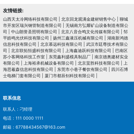
友情链接:
山西天太冷网络科技有限公司
|
北京回龙观满金建材销售中心
|
聊城
市开发区瑞兴钢管制造有限公司
|
无锡南方弘耀矿山设备制造有限公
司
|
中山朗誉圣照明有限公司
|
北京八音合鸣文化传媒有限公司
|
邹
平皓鸣光伏科技有限公司
|
扬州三鑫液压机械有限公司
|
湖南新鸿德
信息科技有限公司
|
北京慕远科技有限公司
|
武汉市廷尊技术有限公
司
|
北京联拓恒盛科技有限公司
|
上海鑫迪跃科技有限公司
|
巴南区
苏小客网络科技工作室
|
东莞鑫利盛模具制品厂
|
南京德奥建材实业
有限公司
|
上海裕承机械设备有限公司
|
北京蜚胜科技有限公司
|
上
海思羲森信息科技有限公司
|
东莞市小巷子餐饮有限公司
|
四川石博
士电梯门套有限公司
|
厦门市都辰钊科技有限公司
|
联系信息
联系人：刁经理
电话：111 0000 1111
邮箱：67788434567@163.com