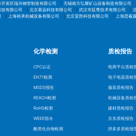
市开发区瑞兴钢管制造有限公司
|
无锡南方弘耀矿山设备制造有限公司
科技有限公司
|
北京慕远科技有限公司
|
武汉市廷尊技术有限公司
|
司
|
上海裕承机械设备有限公司
|
北京蜚胜科技有限公司
|
上海思羲
化学检测
质检报告
CPC认证
电商平台质检
EN71检测
电子电器质检
MSDS报告
服装质检报告
REACH检测
机械设备质检
RoHS检测
建材质检报告
WEEE指令
京东质检报告
酚类化合物检测
拼多多质检报