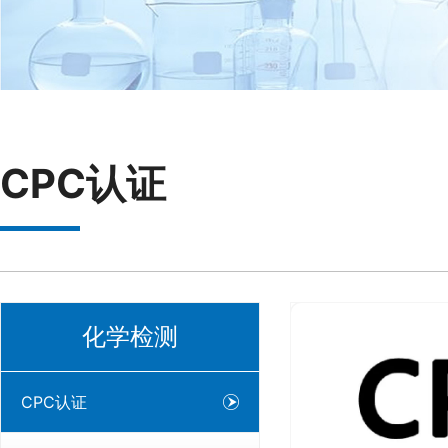
CPC认证
化学检测
CPC认证