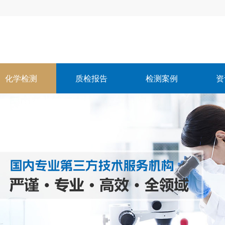
化学检测
质检报告
检测案例
资