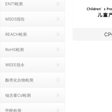
EN71检测
MSDS报告
C
REACH检测
RoHS检测
WEEE指令
酚类化合物检测
镉含量Cd检测
甲醛检测