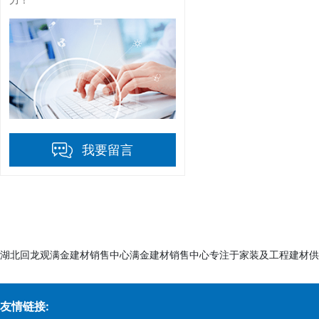
我要留言
湖北回龙观满金建材销售中心满金建材销售中心专注于家装及工程建材供
友情链接: