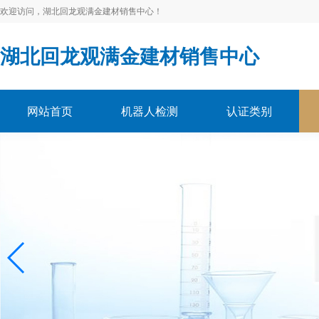
欢迎访问，湖北回龙观满金建材销售中心！
湖北回龙观满金建材销售中心
网站首页
机器人检测
认证类别